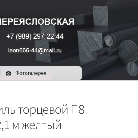
Фотогалерея
ль торцевой П8
2,1 м желтый