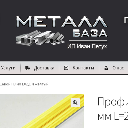
Услуги
Доставка
Контакты
О нас
евой П8 мм L=2,1 м желтый
Профи
🔍
мм L=