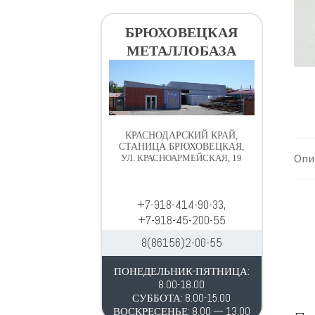
в
д
и
е
БРЮХОВЕЦКАЯ
г
р
МЕТАЛЛОБАЗА
а
ж
ц
и
и
м
и
о
м
КРАСНОДАРСКИЙ КРАЙ,
у
СТАНИЦА БРЮХОВЕЦКАЯ,
Опи
УЛ. КРАСНОАРМЕЙСКАЯ, 19
+7-918-414-90-33,
+7-918-45-200-55
8(86156)2-00-55
ПОНЕДЕЛЬНИК-ПЯТНИЦА:
8.00-18.00
СУББОТА: 8.00-15.00
ВОСКРЕСЕНЬЕ: 8.00 — 13.00