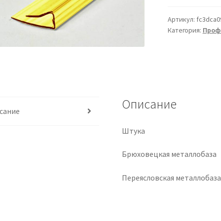
Артикул:
fc3dca0
Категория:
Проф
Описание
сание
Штука
Брюховецкая металлобаза
Переясловская металлобаз