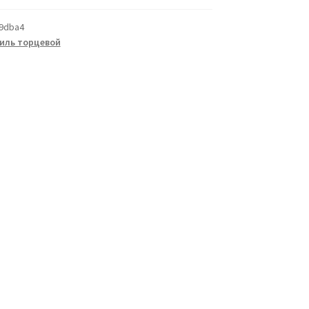
9dba4
иль торцевой
а