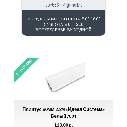
leon666-44@mail.ru
ПОНЕДЕЛЬНИК-ПЯТНИЦА: 8.00-18.00
СУББОТА: 8.00-15.00
ВОСКРЕСЕНЬЕ: ВЫХОДНОЙ
ТОВАР ДНЯ
 «Идеал Система»
Лейка Для Душа WKY — 1301 
 /001
Переключения *
00
р.
90.00
р.