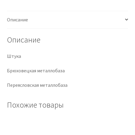
Крепеж
Описание
Расходные материалы
Описание
Спецодежда и СИЗ
Штука
Хозтовары
Брюховецкая металлобаза
Заказ
Переясловская металлобаза
Похожие товары