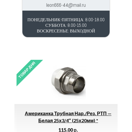
leon666-44@mail.ru
ПОНЕДЕЛЬНИК-ПЯТНИЦА: 8.00-18.00
СУББОТА: 8.00-15.00
ВОСКРЕСЕНЬЕ: ВЫХОДНОЙ
ТОВАР ДНЯ
ТОВАР 
 *
Американка Трубная Нар./рез. РТП —
Белая 25х3/4″ (25х20мм) *
115.00
р.