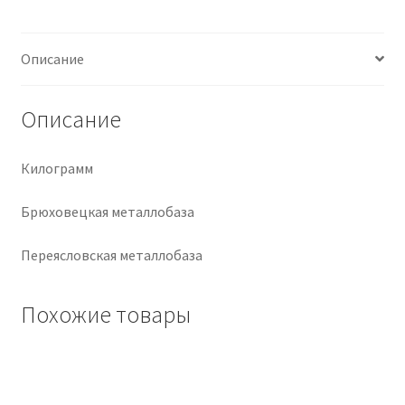
Крепеж
Описание
Расходные материалы
Описание
Спецодежда и СИЗ
Килограмм
Хозтовары
Брюховецкая металлобаза
Заказ
Переясловская металлобаза
Похожие товары