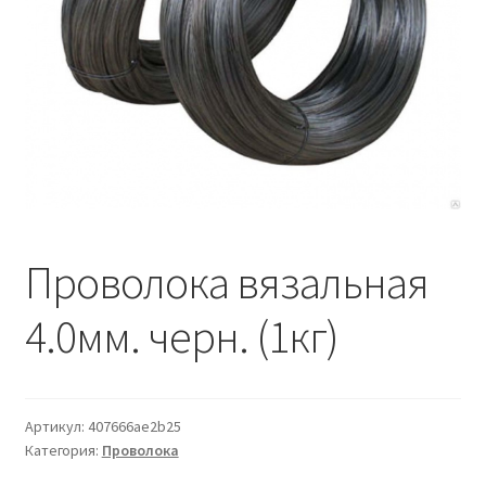
Водопровод и отопление
и
м
и
о
Системы водоотвода
м
у
Стройматериалы
Отделочные материалы
Изоляция
Проволока вязальная
Лакокрасочные материалы
4.0мм. черн. (1кг)
Сайдинг
Фасадные панели
Артикул:
407666ae2b25
Категория:
Проволока
Подвесной потолок