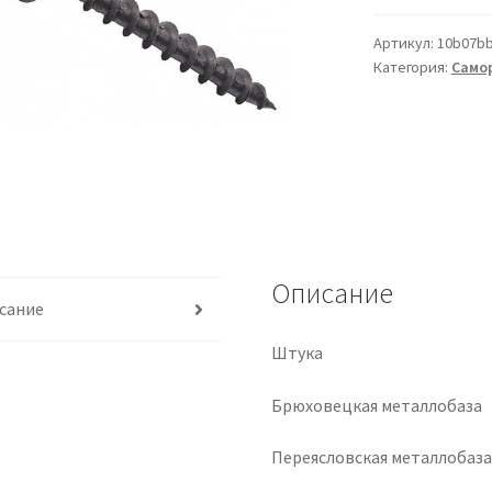
Артикул:
10b07b
Категория:
Самор
Описание
сание
Штука
Брюховецкая металлобаза
Переясловская металлобаз