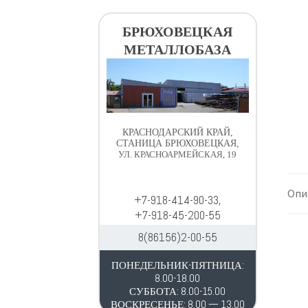
в
д
и
е
БРЮХОВЕЦКАЯ
г
р
МЕТАЛЛОБАЗА
а
ж
ц
и
и
м
и
о
м
КРАСНОДАРСКИЙ КРАЙ,
у
СТАНИЦА БРЮХОВЕЦКАЯ,
УЛ. КРАСНОАРМЕЙСКАЯ, 19
Опи
+7-918-414-90-33,
+7-918-45-200-55
8(86156)2-00-55
ПОНЕДЕЛЬНИК-ПЯТНИЦА:
8.00-18.00
СУББОТА: 8.00-15.00
ВОСКРЕСЕНЬЕ: 8.00 — 13.00