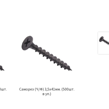
0шт.
Саморез (Ч/Ф) 3,5х41мм. (500шт.
в уп.)