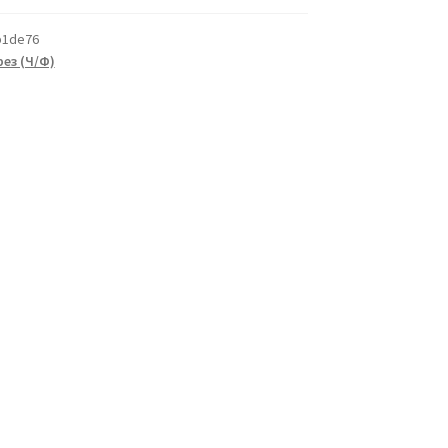
b1de76
ез (Ч/Ф)
а