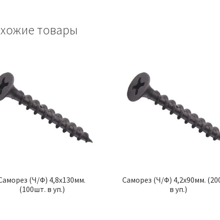
хожие товары
Саморез (Ч/Ф) 4,8х130мм.
Саморез (Ч/Ф) 4,2х90мм. (20
(100шт. в уп.)
в уп.)