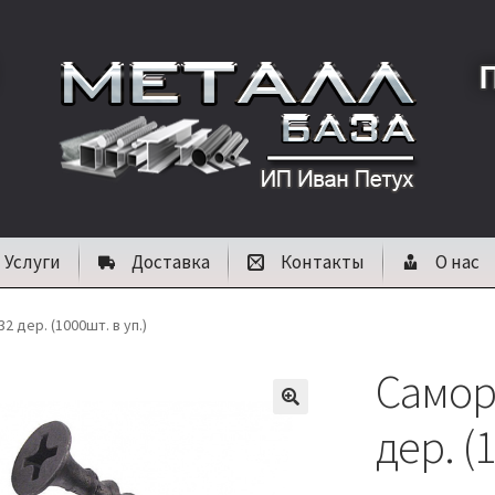
Услуги
Доставка
Контакты
О нас
2 дер. (1000шт. в уп.)
Саморе
🔍
дер. (