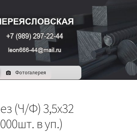
Фотогалерея
з (Ч/Ф) 3,5х32
1000шт. в уп.)