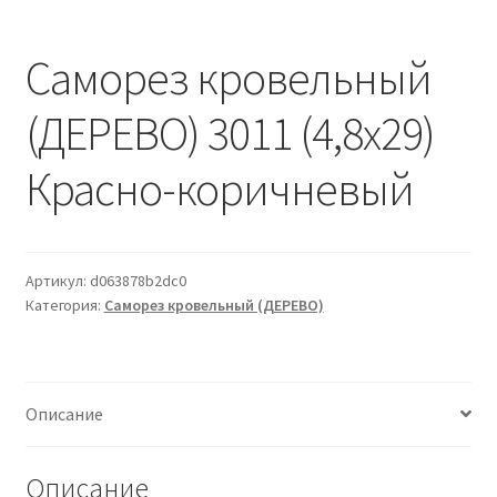
Водопровод и отопление
и
м
и
о
Саморез кровельный
Системы водоотвода
м
у
(ДЕРЕВО) 3011 (4,8х29)
Стройматериалы
Красно-коричневый
Отделочные материалы
Изоляция
Артикул:
d063878b2dc0
Лакокрасочные материалы
Категория:
Саморез кровельный (ДЕРЕВО)
Сайдинг
Описание
Фасадные панели
Описание
Подвесной потолок