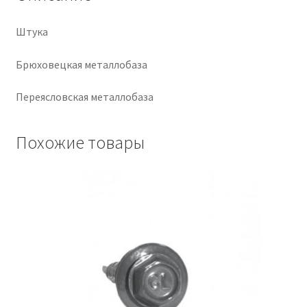
Крепеж
Штука
Расходные материалы
Брюховецкая металлобаза
Переясловская металлобаза
Спецодежда и СИЗ
Хозтовары
Похожие товары
Заказ