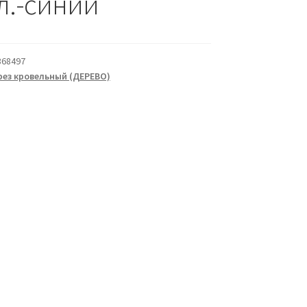
л.-синий
368497
ез кровельный (ДЕРЕВО)
а