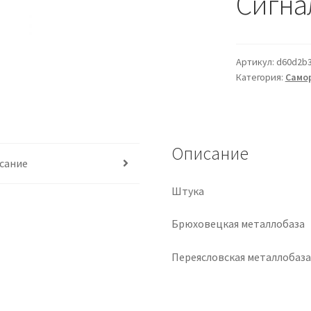
Сигна
Артикул:
d60d2b
Категория:
Самор
Описание
сание
Штука
Брюховецкая металлобаза
Переясловская металлобаз