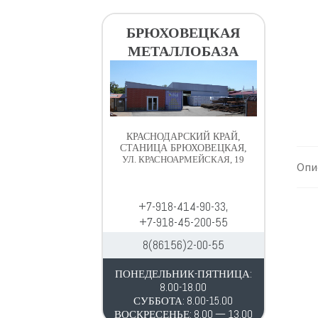
в
д
и
е
БРЮХОВЕЦКАЯ
г
р
МЕТАЛЛОБАЗА
а
ж
ц
и
и
м
и
о
м
КРАСНОДАРСКИЙ КРАЙ,
у
СТАНИЦА БРЮХОВЕЦКАЯ,
УЛ. КРАСНОАРМЕЙСКАЯ, 19
Опи
+7-918-414-90-33,
+7-918-45-200-55
8(86156)2-00-55
ПОНЕДЕЛЬНИК-ПЯТНИЦА:
8.00-18.00
СУББОТА: 8.00-15.00
ВОСКРЕСЕНЬЕ: 8.00 — 13.00