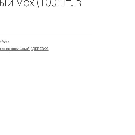
й мох (100шт. в
7faba
ез кровельный (ДЕРЕВО)
а