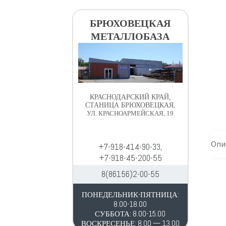
в
д
и
е
БРЮХОВЕЦКАЯ
г
р
МЕТАЛЛОБАЗА
а
ж
ц
и
и
м
и
о
м
КРАСНОДАРСКИЙ КРАЙ,
у
СТАНИЦА БРЮХОВЕЦКАЯ,
УЛ. КРАСНОАРМЕЙСКАЯ, 19
Опи
+7-918-414-90-33,
+7-918-45-200-55
8(86156)2-00-55
ПОНЕДЕЛЬНИК-ПЯТНИЦА:
8.00-18.00
СУББОТА: 8.00-15.00
ВОСКРЕСЕНЬЕ: 8.00 — 13.00