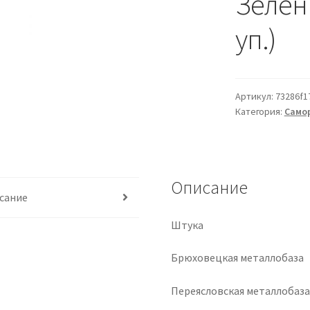
Зелёны
уп.)
Артикул:
73286f1
Категория:
Самор
Описание
сание
Штука
Брюховецкая металлобаза
Переясловская металлобаз