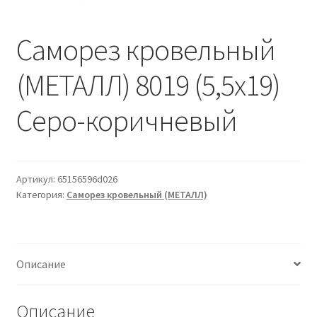
Водопровод и отопление
и
м
и
о
Саморез кровельный
Системы водоотвода
м
у
(МЕТАЛЛ) 8019 (5,5х19)
Стройматериалы
Серо-коричневый
Отделочные материалы
Изоляция
Артикул:
65156596d026
Лакокрасочные материалы
Категория:
Саморез кровельный (МЕТАЛЛ)
Сайдинг
Описание
Фасадные панели
Описание
Подвесной потолок