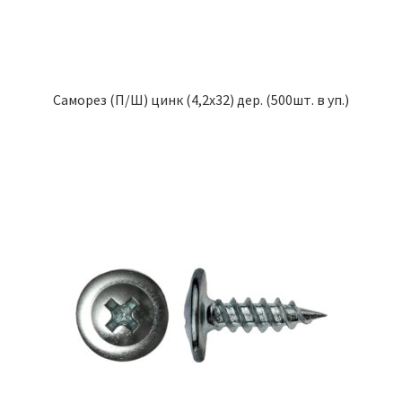
Саморез (П/Ш) цинк (4,2х32) дер. (500шт. в уп.)