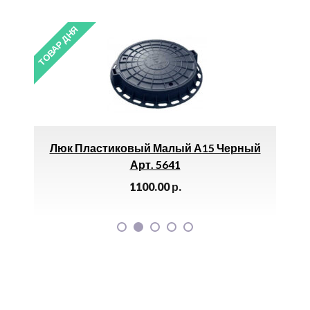
ТОВАР ДНЯ
ТОВАР 
/х
Люк Пластиковый Малый А15 Черный
Р
Арт. 5641
1100.00
р.