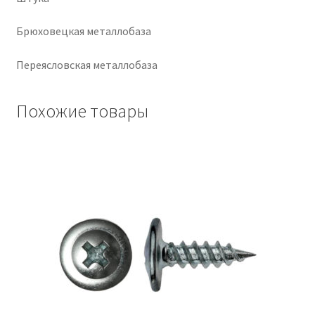
Крепеж
Брюховецкая металлобаза
Переясловская металлобаза
Расходные материалы
Спецодежда и СИЗ
Похожие товары
Хозтовары
Заказ