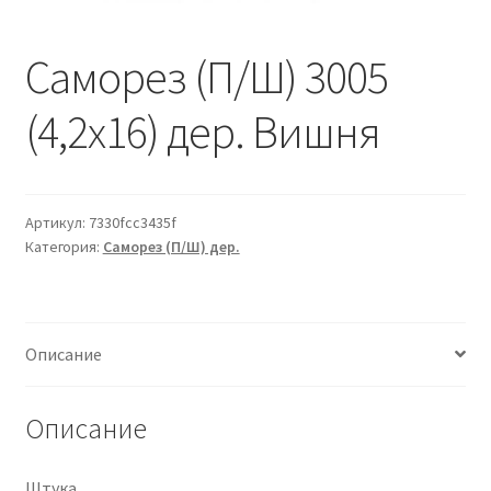
Водопровод и отопление
и
м
и
о
Саморез (П/Ш) 3005
Системы водоотвода
м
у
(4,2х16) дер. Вишня
Стройматериалы
Отделочные материалы
Артикул:
7330fcc3435f
Изоляция
Категория:
Саморез (П/Ш) дер.
Лакокрасочные материалы
Описание
Сайдинг
Фасадные панели
Описание
Подвесной потолок
Штука