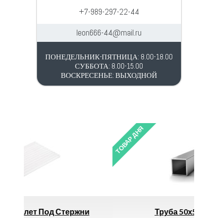
+7-989-297-22-44
leon666-44@mail.ru
ПОНЕДЕЛЬНИК-ПЯТНИЦА: 8.00-18.00
СУББОТА: 8.00-15.00
ВОСКРЕСЕНЬЕ: ВЫХОДНОЙ
ТОВАР ДНЯ
Т
ржни
Труба 50х50х3,0 (6,0м.)