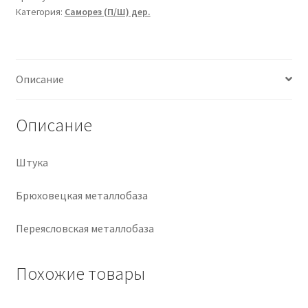
Категория:
Саморез (П/Ш) дер.
Крепеж
Расходные материалы
Описание
Спецодежда и СИЗ
Описание
Хозтовары
Штука
Заказ
Брюховецкая металлобаза
Переясловская металлобаза
Похожие товары