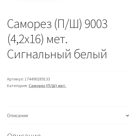
Водопровод и отопление
и
м
и
о
Саморез (П/Ш) 9003
Системы водоотвода
м
у
(4,2х16) мет.
Стройматериалы
Сигнальный белый
Отделочные материалы
Изоляция
Артикул:
174490289133
Лакокрасочные материалы
Категория:
Саморез (П/Ш) мет.
Сайдинг
Описание
Фасадные панели
Подвесной потолок
Описание