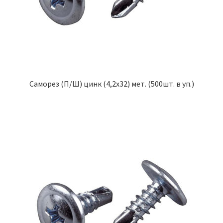
Саморез (П/Ш) цинк (4,2х32) мет. (500шт. в уп.)