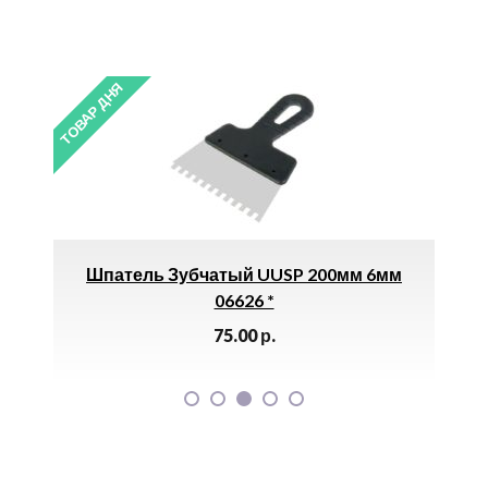
ТОВАР ДНЯ
ТОВАР 
а»
Шпатель Зубчатый UUSP 200мм 6мм
)
06626 *
75.00
р.