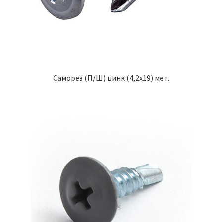
Саморез (П/Ш) цинк (4,2х19) мет.