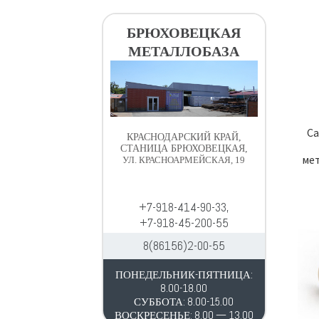
в
д
и
е
БРЮХОВЕЦКАЯ
г
р
МЕТАЛЛОБАЗА
а
ж
ц
и
и
м
и
о
м
Са
КРАСНОДАРСКИЙ КРАЙ,
у
СТАНИЦА БРЮХОВЕЦКАЯ,
мет
УЛ. КРАСНОАРМЕЙСКАЯ, 19
+7-918-414-90-33,
+7-918-45-200-55
8(86156)2-00-55
ПОНЕДЕЛЬНИК-ПЯТНИЦА:
8.00-18.00
СУББОТА: 8.00-15.00
ВОСКРЕСЕНЬЕ: 8.00 — 13.00