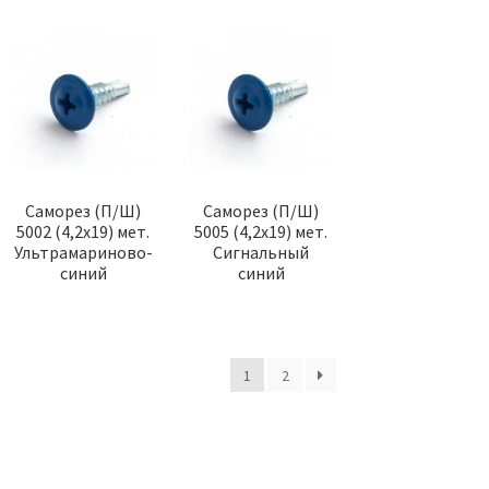
Я
ТОВАР ДНЯ
ТО
Саморез (П/Ш)
Саморез (П/Ш)
5002 (4,2х19) мет.
5005 (4,2х19) мет.
Ультрамариново-
Сигнальный
синий
синий
вная (разв. 28 См)
Грунт-Эмаль РАСКРАС
8017
Коричневая 3в1 21 Кг
КВИЛ
280.00
р.
3730.00
р.
1
2