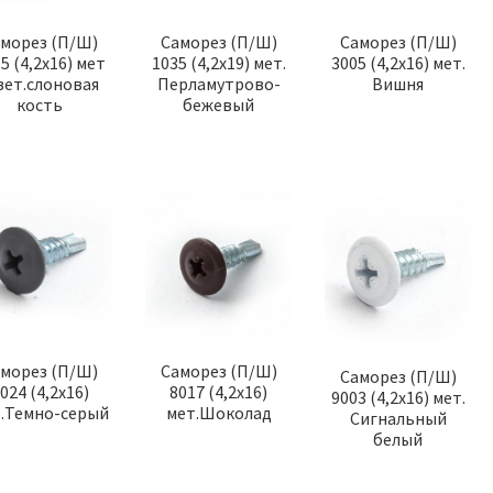
морез (П/Ш)
Саморез (П/Ш)
Саморез (П/Ш)
5 (4,2х16) мет
1035 (4,2х19) мет.
3005 (4,2х16) мет.
вет.слоновая
Перламутрово-
Вишня
кость
бежевый
морез (П/Ш)
Саморез (П/Ш)
Саморез (П/Ш)
024 (4,2х16)
8017 (4,2х16)
9003 (4,2х16) мет.
.Темно-серый
мет.Шоколад
Сигнальный
белый