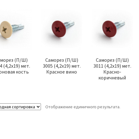
ТОВАР ДНЯ
ТОВАР ДН
морез (П/Ш)
Саморез (П/Ш)
Саморез (П/Ш)
4 (4,2х19) мет.
3005 (4,2х19) мет.
3011 (4,2х19) мет.
оновая кость
Красное вино
Красно-
коричневый
ружный (4х9)
Уровень Магнитный
Отли
003
40см РемоКолор 17-1-
204 *
5.00
р.
270.00
р.
Отображение единичного результата.