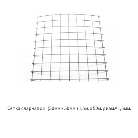
Сетка сварная оц. (50мм х 50мм ) 1,5м. х 50м. диам.=1,6мм.