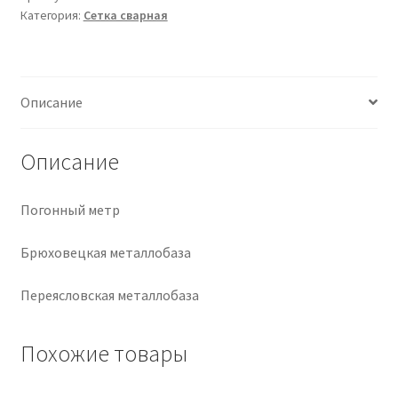
Категория:
Сетка сварная
Крепеж
Расходные материалы
Описание
Спецодежда и СИЗ
Описание
Хозтовары
Погонный метр
Заказ
Брюховецкая металлобаза
Переясловская металлобаза
Похожие товары