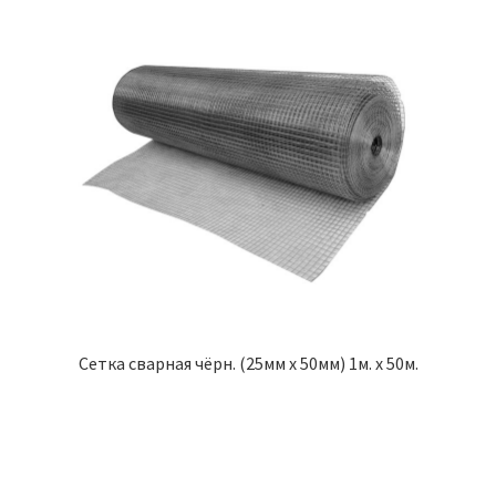
Сетка сварная чёрн. (25мм х 50мм) 1м. х 50м.