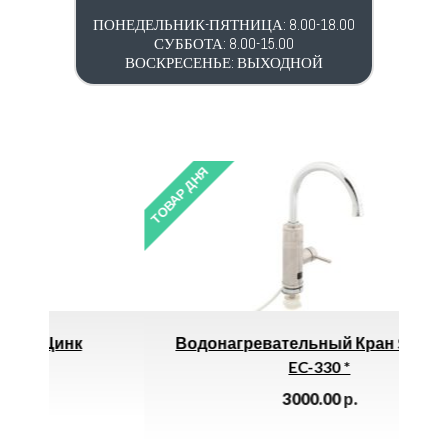
ПОНЕДЕЛЬНИК-ПЯТНИЦА: 8.00-18.00
СУББОТА: 8.00-15.00
ВОСКРЕСЕНЬЕ: ВЫХОДНОЙ
ТОВАР ДНЯ
ТОВ
к
Водонагревательный Кран SOLONE
EC-330 *
3000.00
р.