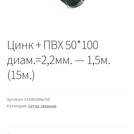
Водопровод и отопление
и
м
и
о
Системы водоотвода
м
у
Стройматериалы
Цинк + ПВХ 50*100
Отделочные материалы
диам.=2,2мм. — 1,5м.
Изоляция
(15м.)
Лакокрасочные материалы
Сайдинг
Артикул:
53345509ac5d
Категория:
Сетка сварная
Фасадные панели
Подвесной потолок