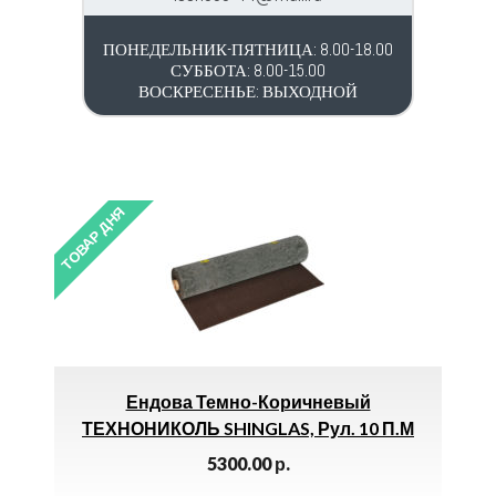
ПОНЕДЕЛЬНИК-ПЯТНИЦА: 8.00-18.00
СУББОТА: 8.00-15.00
ВОСКРЕСЕНЬЕ: ВЫХОДНОЙ
ТОВАР ДНЯ
ТОВАР 
024
Ендова Темно-Коричневый
ТЕХНОНИКОЛЬ SHINGLAS, Рул. 10 П.м
5300.00
р.