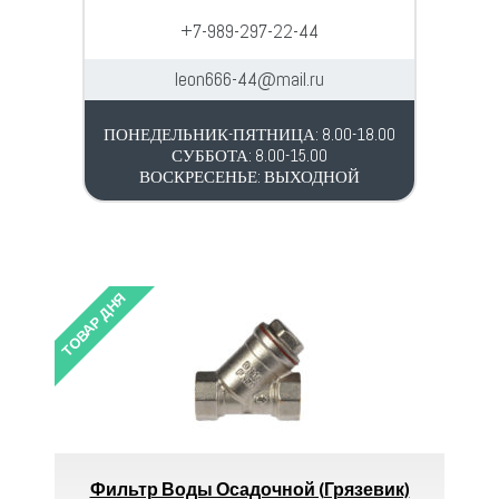
+7-989-297-22-44
leon666-44@mail.ru
ПОНЕДЕЛЬНИК-ПЯТНИЦА: 8.00-18.00
СУББОТА: 8.00-15.00
ВОСКРЕСЕНЬЕ: ВЫХОДНОЙ
ТОВАР ДНЯ
ТОВАР 
П
.
Фильтр Воды Осадочной (грязевик)