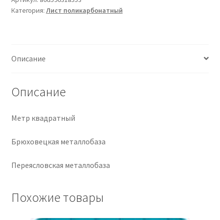
Категория:
Лист поликарбонатный
Крепеж
Расходные материалы
Описание
Спецодежда и СИЗ
Описание
Хозтовары
Метр квадратный
Заказ
Брюховецкая металлобаза
Переясловская металлобаза
Похожие товары