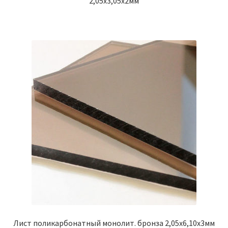
2,05х3,05х2мм
Лист поликарбонатный монолит. бронза 2,05х6,10х3мм