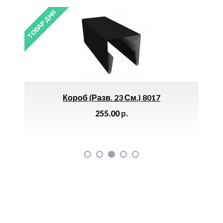
ТОВАР ДНЯ
ТОВАР 
5 *
Короб (разв. 23 См.) 8017
С
255.00
р.