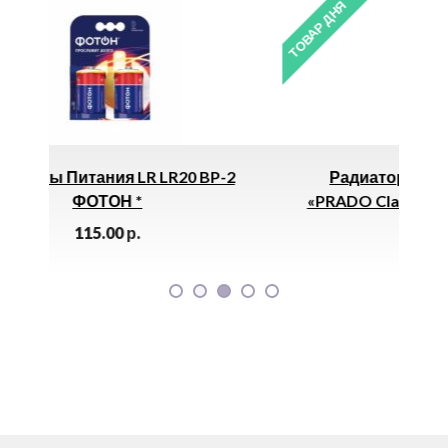
ТОВАР ДНЯ
 BP-2
Радиатор Стальной Панельный
«PRADO Classik» (22х500х900) 1734Вт *
4100.00
р.