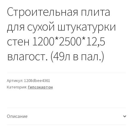
Водопровод и отопление
Строительная плита
и
м
и
о
Системы водоотвода
для сухой штукатурки
м
у
Стройматериалы
стен 1200*2500*12,5
Отделочные материалы
влагост. (49л в пал.)
Изоляция
Артикул:
1208dbee4361
Лакокрасочные материалы
Категория:
Гипсокартон
Сайдинг
Фасадные панели
Описание
Подвесной потолок