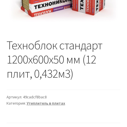
Водопровод и отопление
и
м
и
о
Системы водоотвода
м
у
Стройматериалы
Техноблок стандарт
Отделочные материалы
1200х600х50 мм (12
Изоляция
плит, 0,432м3)
Лакокрасочные материалы
Сайдинг
Артикул:
49cadcf8bac8
Категория:
Утеплитель в плитах
Фасадные панели
Подвесной потолок