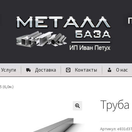
Услуги
Доставка
Контакты
О нас
 (6,0м.)
Труба 
🔍
Артикул:
e831d3