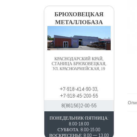
в
д
и
е
БРЮХОВЕЦКАЯ
г
р
МЕТАЛЛОБАЗА
а
ж
ц
и
и
м
и
о
м
КРАСНОДАРСКИЙ КРАЙ,
у
СТАНИЦА БРЮХОВЕЦКАЯ,
УЛ. КРАСНОАРМЕЙСКАЯ, 19
+7-918-414-90-33,
+7-918-45-200-55
Опи
8(86156)2-00-55
ПОНЕДЕЛЬНИК-ПЯТНИЦА:
8.00-18.00
СУББОТА: 8.00-15.00
ВОСКРЕСЕНЬЕ: 8.00 — 13.00