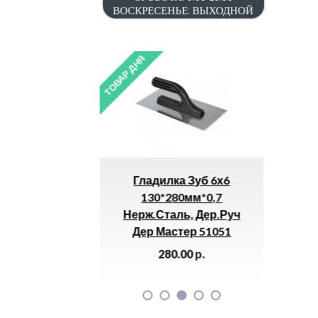
ВОСКРЕСЕНЬЕ: ВЫХОДНОЙ
ТОВАР ДНЯ
ТОВАР ДН
оратор
Гладилка Зуб 6х6
Р
 1000Вт 3 Дж
130*280мм*0,7
«ИН
УЛАТ
Нерж.сталь, Дер.руч
Дер Мастер 51051
0.00
р.
280.00
р.