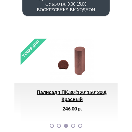
СУББОТА: 8.00-15.00
ВОСКРЕСЕНЬЕ: ВЫХОДНОЙ
ТОВАР ДНЯ
ТОВАР 
*
Палисад 1 ПК.30 (120*150*300),
Пер
Красный
246.00
р.