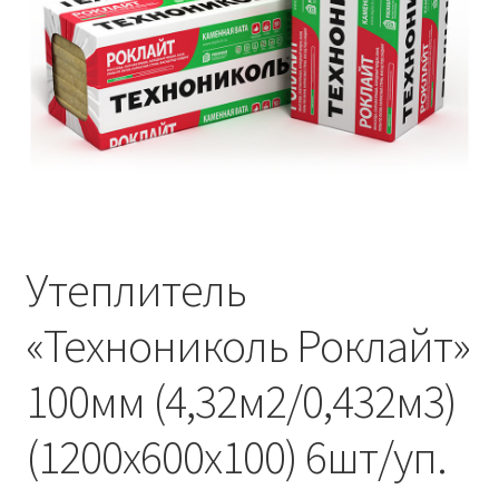
Водопровод и отопление
и
м
и
о
Системы водоотвода
м
у
Стройматериалы
Отделочные материалы
Изоляция
Утеплитель
Лакокрасочные материалы
«Технониколь Роклайт»
Сайдинг
100мм (4,32м2/0,432м3)
Фасадные панели
(1200х600х100) 6шт/уп.
Подвесной потолок