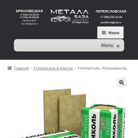
П
П
Меню
е
е
р
р
Menu
≡
е
е
Кровля
й
й
т
т
Главная
Утеплитель в плитах
Утеплитель «Технониколь
Роклайт» 100мм (4,32м2/0,432м3) (1200х600х100) 6шт/уп.
и
и
Заборы
к
к
н
с
🔍
Металлопрокат
а
о
в
д
Инструмент / оборудование
и
е
г
р
Электрика и свет
а
ж
ц
и