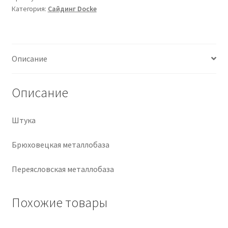
Категория:
Сайдинг Docke
Крепеж
Расходные материалы
Описание
Спецодежда и СИЗ
Описание
Хозтовары
Штука
Заказ
Брюховецкая металлобаза
Переясловская металлобаза
Похожие товары