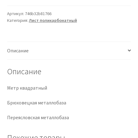
Крепеж
Артикул:
746b32b81766
Категория:
Лист поликарбонатный
Расходные материалы
Спецодежда и СИЗ
Описание
Хозтовары
Описание
Заказ
Метр квадратный
Брюховецкая металлобаза
Переясловская металлобаза
Похожие товары