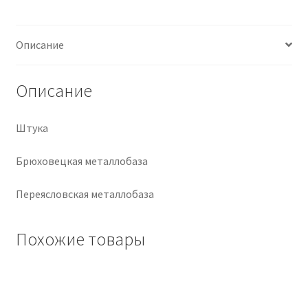
Крепеж
Описание
Расходные материалы
Описание
Спецодежда и СИЗ
Штука
Хозтовары
Брюховецкая металлобаза
Заказ
Переясловская металлобаза
Похожие товары