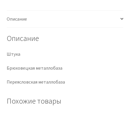
Крепеж
Описание
Расходные материалы
Описание
Спецодежда и СИЗ
Штука
Хозтовары
Брюховецкая металлобаза
Заказ
Переясловская металлобаза
Похожие товары