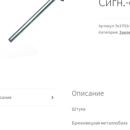
Сигн.
Артикул:
fe37f1b
Категория:
Закл
Описание
сание
Штука
Брюховецкая металлобаза