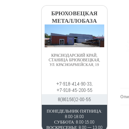
в
д
и
е
БРЮХОВЕЦКАЯ
г
р
МЕТАЛЛОБАЗА
а
ж
ц
и
и
м
и
о
м
КРАСНОДАРСКИЙ КРАЙ,
у
СТАНИЦА БРЮХОВЕЦКАЯ,
УЛ. КРАСНОАРМЕЙСКАЯ, 19
+7-918-414-90-33,
+7-918-45-200-55
Опи
8(86156)2-00-55
ПОНЕДЕЛЬНИК-ПЯТНИЦА:
8.00-18.00
СУББОТА: 8.00-15.00
ВОСКРЕСЕНЬЕ: 8.00 — 13.00