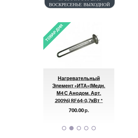
ВОСКРЕСЕНЬЕ: ВЫХОДНОЙ
ТОВАР ДНЯ
ТОВАР ДНЯ
ый Для
Нагревательный
Прожект
гловой) —
Элемент «ИТА»(медн.
20W 64
2х3/4″ *
М4 С Анодом. Арт.
3
20096) RF64-0,7кВт *
р.
700.00
р.