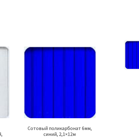
а
т
Сотовый поликарбонат 6мм,
й,
синий, 2,1×12м