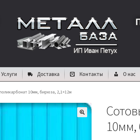
Услуги
Доставка
Контакты
О нас
поликарбонат 10мм, бирюза, 2,1×12м
Сотов
🔍
10мм, 