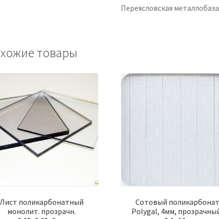
Переясловская металлобаз
хожие товары
Лист поликарбонатный
Сотовый поликарбона
монолит. прозрачн.
Polygal, 4мм, прозрачны