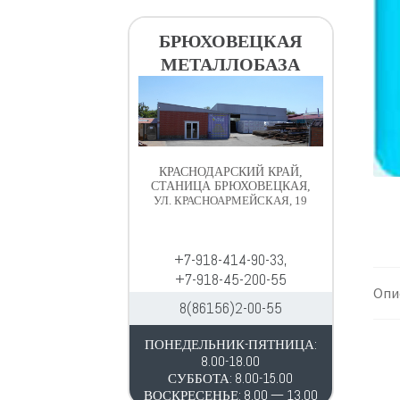
в
д
и
е
БРЮХОВЕЦКАЯ
г
р
МЕТАЛЛОБАЗА
а
ж
ц
и
и
м
и
о
м
КРАСНОДАРСКИЙ КРАЙ,
у
СТАНИЦА БРЮХОВЕЦКАЯ,
УЛ. КРАСНОАРМЕЙСКАЯ, 19
+7-918-414-90-33,
+7-918-45-200-55
Опи
8(86156)2-00-55
ПОНЕДЕЛЬНИК-ПЯТНИЦА:
8.00-18.00
СУББОТА: 8.00-15.00
ВОСКРЕСЕНЬЕ: 8.00 — 13.00