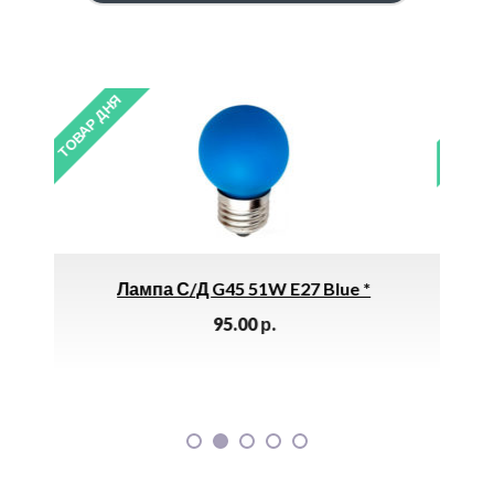
ТОВАР ДНЯ
 E27 Blue *
Колено BRYZA 90 Мм (коричневы
244.00
р.