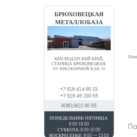
в
д
и
е
БРЮХОВЕЦКАЯ
г
р
МЕТАЛЛОБАЗА
а
ж
ц
и
и
м
и
о
м
Опи
КРАСНОДАРСКИЙ КРАЙ,
у
СТАНИЦА БРЮХОВЕЦКАЯ,
УЛ. КРАСНОАРМЕЙСКАЯ, 19
+7-918-414-90-33,
+7-918-45-200-55
8(86156)2-00-55
ПОНЕДЕЛЬНИК-ПЯТНИЦА:
8.00-18.00
По
СУББОТА: 8.00-15.00
ВОСКРЕСЕНЬЕ: 8.00 — 13.00