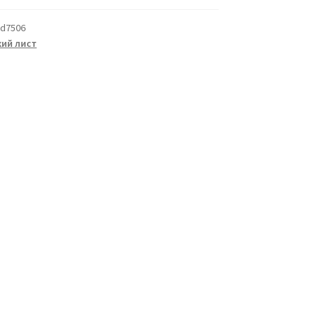
d7506
ий лист
а