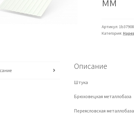
мм
Артикул:
1b3790
Категория:
Наре
Описание
сание
Штука
Брюховецкая металлобаза
Переясловская металлобаз