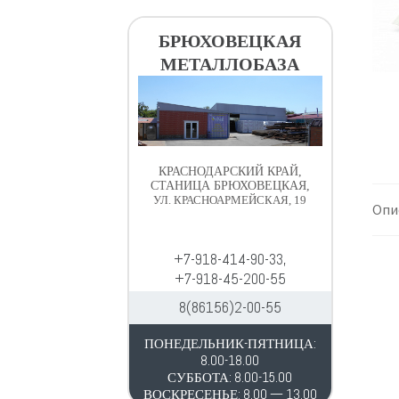
в
д
и
е
БРЮХОВЕЦКАЯ
г
р
МЕТАЛЛОБАЗА
а
ж
ц
и
и
м
и
о
м
КРАСНОДАРСКИЙ КРАЙ,
у
СТАНИЦА БРЮХОВЕЦКАЯ,
УЛ. КРАСНОАРМЕЙСКАЯ, 19
Опи
+7-918-414-90-33,
+7-918-45-200-55
8(86156)2-00-55
ПОНЕДЕЛЬНИК-ПЯТНИЦА:
8.00-18.00
СУББОТА: 8.00-15.00
ВОСКРЕСЕНЬЕ: 8.00 — 13.00