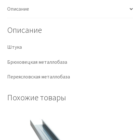
Описание
Крепеж
Описание
Расходные материалы
Спецодежда и СИЗ
Штука
Брюховецкая металлобаза
Хозтовары
Переясловская металлобаза
Заказ
Похожие товары