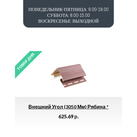
ПОНЕДЕЛЬНИК-ПЯТНИЦА: 8.00-18.00
СУББОТА: 8.00-15.00
ВОСКРЕСЕНЬЕ: ВЫХОДНОЙ
ТОВАР ДНЯ
ТОВАР 
ная
Внешний Угол (3050 Мм) Рябина *
2М
625.69
р.