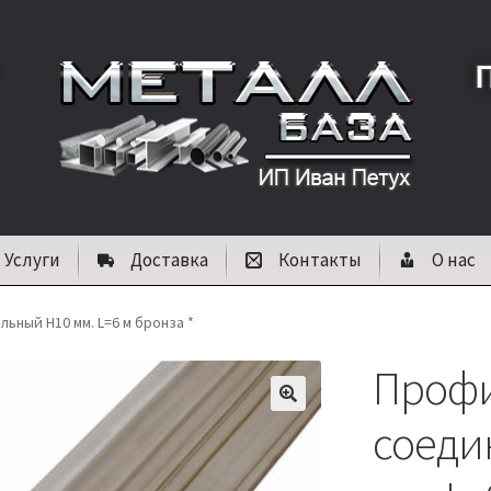
Услуги
Доставка
Контакты
О нас
ьный Н10 мм. L=6 м бронза *
Проф
🔍
соеди