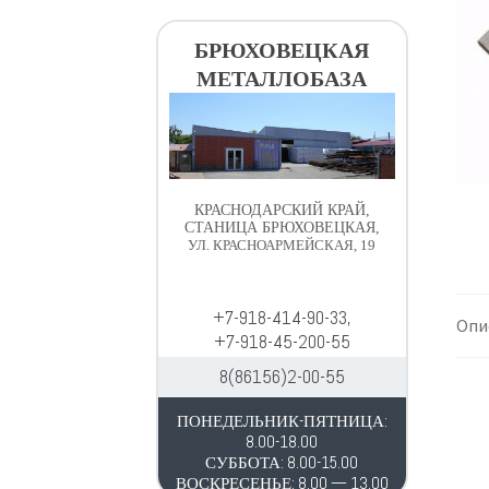
в
д
и
е
БРЮХОВЕЦКАЯ
г
р
МЕТАЛЛОБАЗА
а
ж
ц
и
и
м
и
о
м
КРАСНОДАРСКИЙ КРАЙ,
у
СТАНИЦА БРЮХОВЕЦКАЯ,
УЛ. КРАСНОАРМЕЙСКАЯ, 19
+7-918-414-90-33,
Опи
+7-918-45-200-55
8(86156)2-00-55
ПОНЕДЕЛЬНИК-ПЯТНИЦА:
8.00-18.00
СУББОТА: 8.00-15.00
ВОСКРЕСЕНЬЕ: 8.00 — 13.00