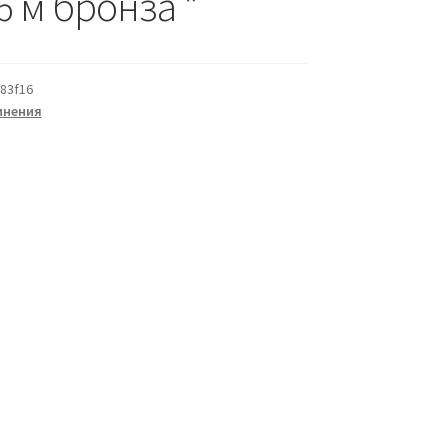
6 м бронза *
83f16
инения
а