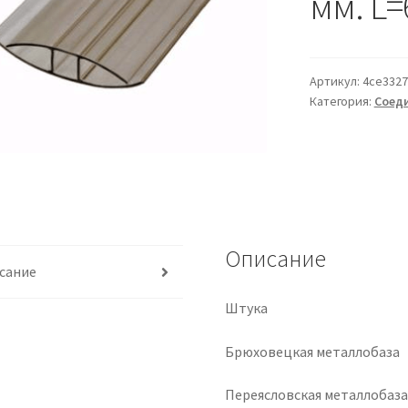
мм. L=
Артикул:
4ce3327
Категория:
Соед
Описание
сание
Штука
Брюховецкая металлобаза
Переясловская металлобаз