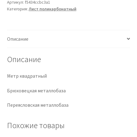
Артикул:
f5434ccbc3a1
Категория:
Лист поликарбонатный
Крепеж
Расходные материалы
Описание
Спецодежда и СИЗ
Описание
Хозтовары
Метр квадратный
Заказ
Брюховецкая металлобаза
Переясловская металлобаза
Похожие товары