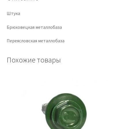
Крепеж
Штука
Расходные материалы
Брюховецкая металлобаза
Переясловская металлобаза
Спецодежда и СИЗ
Хозтовары
Похожие товары
Заказ