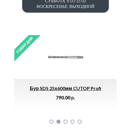
СУББОТА: 8.00-15.00
ВОСКРЕСЕНЬЕ: ВЫХОДНОЙ
ТОВАР ДНЯ
ТОВАР 
 В
Бур SDS 25х600мм CUTOP Profi
Эл
790.00
р.