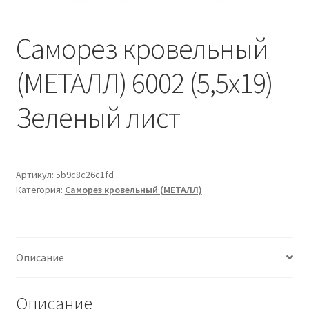
Водопровод и отопление
и
м
и
о
Саморез кровельный
Системы водоотвода
м
у
(МЕТАЛЛ) 6002 (5,5х19)
Стройматериалы
Зеленый лист
Отделочные материалы
Изоляция
Артикул:
5b9c8c26c1fd
Лакокрасочные материалы
Категория:
Саморез кровельный (МЕТАЛЛ)
Сайдинг
Описание
Фасадные панели
Описание
Подвесной потолок