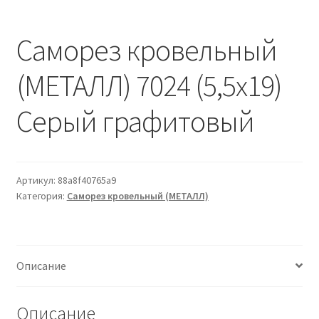
Водопровод и отопление
и
м
и
о
Саморез кровельный
Системы водоотвода
м
у
(МЕТАЛЛ) 7024 (5,5х19)
Стройматериалы
Серый графитовый
Отделочные материалы
Изоляция
Артикул:
88a8f40765a9
Лакокрасочные материалы
Категория:
Саморез кровельный (МЕТАЛЛ)
Сайдинг
Описание
Фасадные панели
Описание
Подвесной потолок