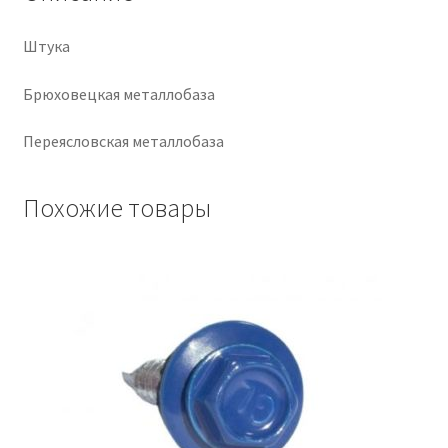
Крепеж
Штука
Расходные материалы
Брюховецкая металлобаза
Переясловская металлобаза
Спецодежда и СИЗ
Хозтовары
Похожие товары
Заказ