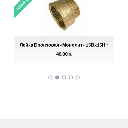
ТОВАР ДНЯ
ТОВАР 
е
Лейка Бронзовая «Монолит» 15Вх15Н *
Ко
)
40.00
р.