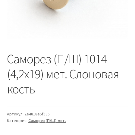
Водопровод и отопление
и
м
и
о
Системы водоотвода
м
у
Стройматериалы
Отделочные материалы
Саморез (П/Ш) 1014
Изоляция
(4,2х19) мет. Слоновая
Лакокрасочные материалы
кость
Сайдинг
Артикул:
2e4818e5f535
Фасадные панели
Категория:
Саморез (П/Ш) мет.
Подвесной потолок