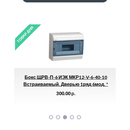
ТОВАР ДНЯ
ТОВАР 
Бокс ЩРВ-П-6 ИЭК МКР12-V-6-40-10
Аэ
209
Встраиваемый. Дверью 1ряд 6мод. *
300.00
р.