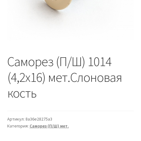
Водопровод и отопление
и
м
и
о
Системы водоотвода
м
у
Стройматериалы
Отделочные материалы
Саморез (П/Ш) 1014
Изоляция
(4,2х16) мет.Слоновая
Лакокрасочные материалы
кость
Сайдинг
Артикул:
8a36e28275a3
Фасадные панели
Категория:
Саморез (П/Ш) мет.
Подвесной потолок