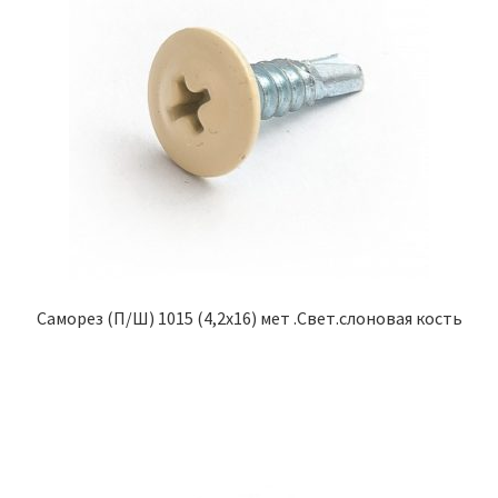
Саморез (П/Ш) 1015 (4,2х16) мет .Свет.слоновая кость