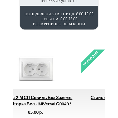
leon666-44@mail.ru
ПОНЕДЕЛЬНИК-ПЯТНИЦА: 8.00-18.00
СУББОТА: 8.00-15.00
ВОСКРЕСЕНЬЕ: ВЫХОДНОЙ
ТОВАР ДНЯ
ез Заземл.
Станок Для Заточки Цепей СЗЦ-200
al С0048 *
ВИХРЬ
1900.00
р.