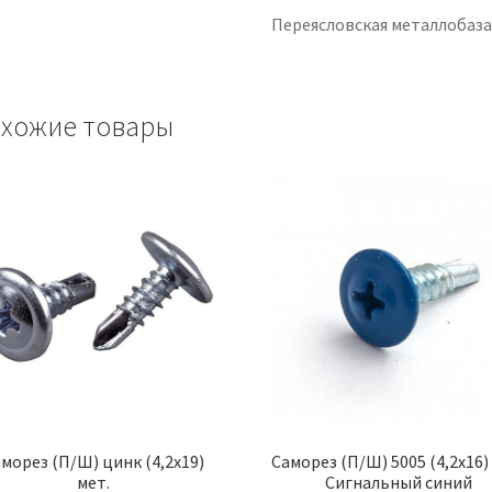
Переясловская металлобаз
хожие товары
морез (П/Ш) цинк (4,2х19)
Саморез (П/Ш) 5005 (4,2х16)
мет.
Сигнальный синий