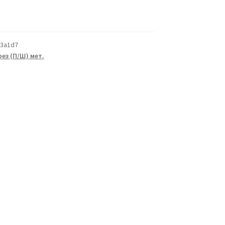
3a1d7
ез (П/Ш) мет.