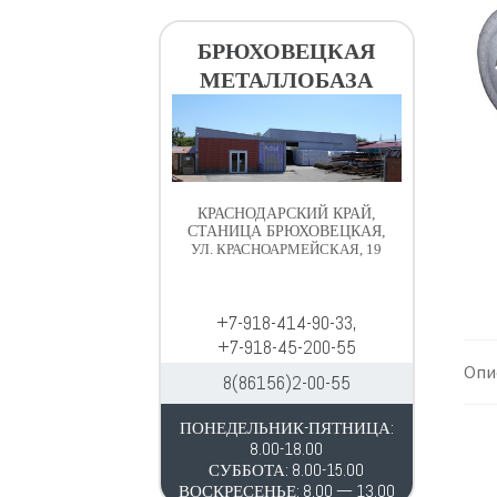
в
д
и
е
БРЮХОВЕЦКАЯ
г
р
МЕТАЛЛОБАЗА
а
ж
ц
и
и
м
и
о
м
КРАСНОДАРСКИЙ КРАЙ,
у
СТАНИЦА БРЮХОВЕЦКАЯ,
УЛ. КРАСНОАРМЕЙСКАЯ, 19
+7-918-414-90-33,
+7-918-45-200-55
Опи
8(86156)2-00-55
ПОНЕДЕЛЬНИК-ПЯТНИЦА:
8.00-18.00
СУББОТА: 8.00-15.00
ВОСКРЕСЕНЬЕ: 8.00 — 13.00