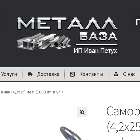
Услуги
Доставка
Контакты
О нас
цинк (4,2х25) мет. (1000шт. в уп.)
Самор
🔍
(4,2х2