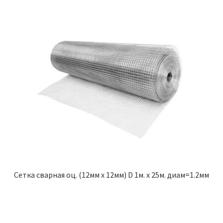
Сетка сварная оц. (12мм х 12мм) D 1м. х 25м. диам=1.2мм