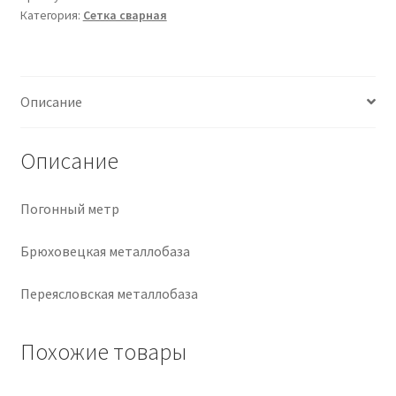
Категория:
Сетка сварная
Крепеж
Расходные материалы
Описание
Спецодежда и СИЗ
Описание
Хозтовары
Погонный метр
Заказ
Брюховецкая металлобаза
Переясловская металлобаза
Похожие товары