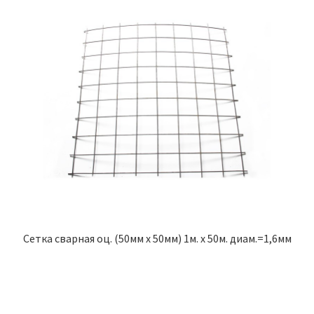
Сетка сварная оц. (50мм х 50мм) 1м. х 50м. диам.=1,6мм