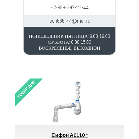
+7-989-297-22-44
leon666-44@mail.ru
ПОНЕДЕЛЬНИК-ПЯТНИЦА: 8.00-18.00
СУББОТА: 8.00-15.00
ВОСКРЕСЕНЬЕ: ВЫХОДНОЙ
ТОВАР ДНЯ
ТОВАР ДНЯ
Сифон А0110 *
Кабель ВВ