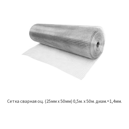
Сетка сварная оц. (25мм х 50мм) 0,5м. х 50м. диам.=1,4мм.