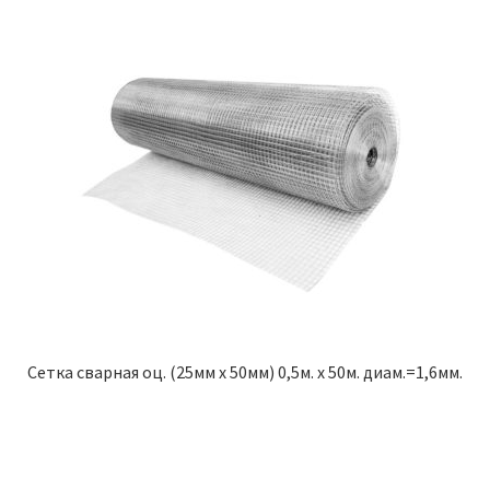
Сетка сварная оц. (25мм х 50мм) 0,5м. х 50м. диам.=1,6мм.