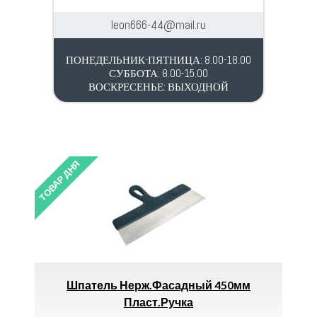
leon666-44@mail.ru
ПОНЕДЕЛЬНИК-ПЯТНИЦА: 8.00-18.00
СУББОТА: 8.00-15.00
ВОСКРЕСЕНЬЕ: ВЫХОДНОЙ
ТОВАР ДНЯ
ТОВАР 
lex
Шпатель Нерж.фасадный 450мм
Л
Пласт.ручка