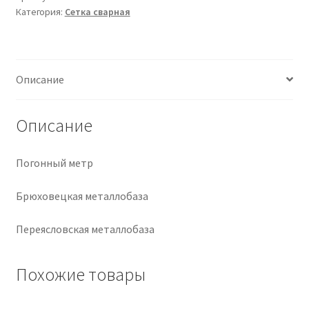
Категория:
Сетка сварная
Крепеж
Расходные материалы
Описание
Спецодежда и СИЗ
Описание
Хозтовары
Погонный метр
Заказ
Брюховецкая металлобаза
Переясловская металлобаза
Похожие товары