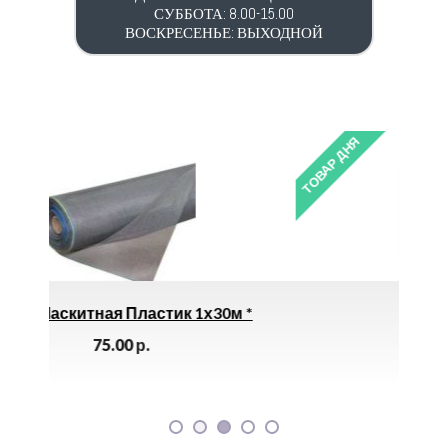
СУББОТА: 8.00-15.00
ВОСКРЕСЕНЬЕ: ВЫХОДНОЙ
ТОВАР ДНЯ
1х30м *
Штуцер 10х15В *
55.00
р.