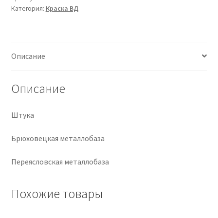
Категория:
Краска ВД
Крепеж
Расходные материалы
Описание
Спецодежда и СИЗ
Описание
Хозтовары
Штука
Заказ
Брюховецкая металлобаза
Переясловская металлобаза
Похожие товары