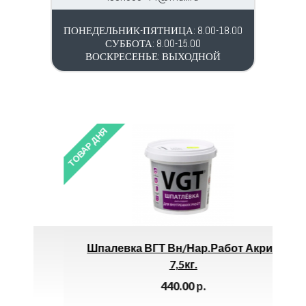
ПОНЕДЕЛЬНИК-ПЯТНИЦА: 8.00-18.00
СУББОТА: 8.00-15.00
ВОСКРЕСЕНЬЕ: ВЫХОДНОЙ
ТОВАР ДНЯ
ТОВАР 
Шпалевка ВГТ Вн/нар.работ Акрил
Сот
7,5кг.
440.00
р.