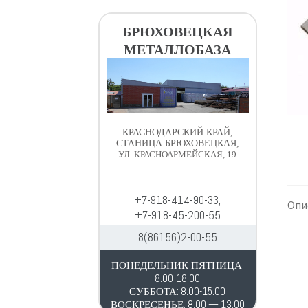
в
д
и
е
БРЮХОВЕЦКАЯ
г
р
МЕТАЛЛОБАЗА
а
ж
ц
и
и
м
и
о
м
КРАСНОДАРСКИЙ КРАЙ,
у
СТАНИЦА БРЮХОВЕЦКАЯ,
УЛ. КРАСНОАРМЕЙСКАЯ, 19
+7-918-414-90-33,
Опи
+7-918-45-200-55
8(86156)2-00-55
ПОНЕДЕЛЬНИК-ПЯТНИЦА:
8.00-18.00
СУББОТА: 8.00-15.00
ВОСКРЕСЕНЬЕ: 8.00 — 13.00