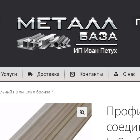
Услуги
Доставка
Контакты
О нас
ный Н8 мм. L=6 м бронза *
Проф
🔍
соеди