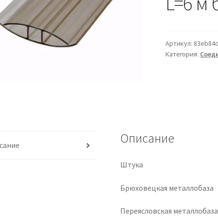
L=6 м 
Артикул:
83eb84d
Категория:
Соед
Описание
сание
Штука
Брюховецкая металлобаза
Переясловская металлобаз